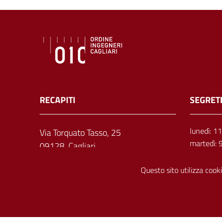
RECAPITI
SEGRET
lunedì: 1
Via Torquato Tasso, 25
martedì: 
09128, Cagliari
mercoledì
giovedì: 
Questo sito utilizza cooki
venerdì: 