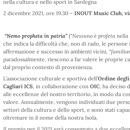
nella cultura e nello sport in Sardegna
2 dicembre 2021, ore 19.30 –
INOUT Music Club, via
“Nemo propheta in patria”
(“
Nessuno è profeta nella
che indica la difficoltà che, non di rado, le persone
affermazione e successo in ambienti vicini, “
familiar
paradossalmente, riescono a far valere le proprie cap
dal proprio contesto di provenienza.
L’associazione culturale e sportiva dell’
Ordine degli
Cagliari ICS
, in collaborazione con
OIC
, ha deciso 
alle eccellenze del nostro territorio, in modo da co
valore. Annualmente, vengono individuati due person
settori della cultura e dello sport, e sono stati capa
oltremare in il nome della nostra Isola.
Il premio per il 2021 sarà consegnato a due eccelle