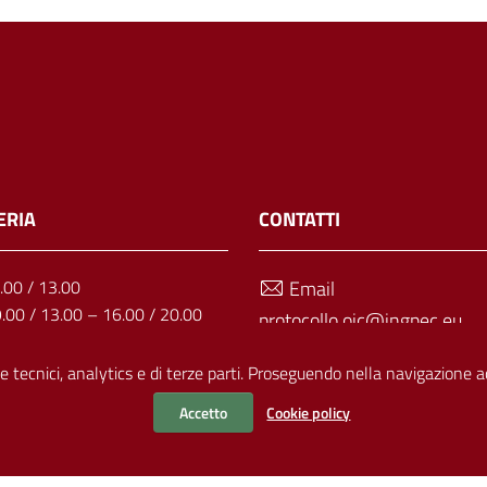
ERIA
CONTATTI
1.00 / 13.00
Email
9.00 / 13.00 – 16.00 / 20.00
protocollo.oic@ingpec.eu
: 9.00 / 13.00
Telefono
9.00 / 13.00 – 16.00 / 20.00
e tecnici, analytics e di terze parti. Proseguendo nella navigazione acc
11.00 / 13.00
070 499703
Accetto
Cookie policy