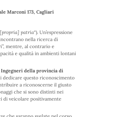
le Marconi 173, Cagliari
 [propria] patria
“). Un’espressione
 incontrano nella ricerca di
i
”, mentre, al contrario e
acità e qualità in ambienti lontani
 Ingegneri della provincia di
di dedicare questo riconoscimento
ntribuire a riconoscerne il giusto
aggi che si sono distinti nei
ci di veicolare positivamente
nze che saranno svelate nel corso