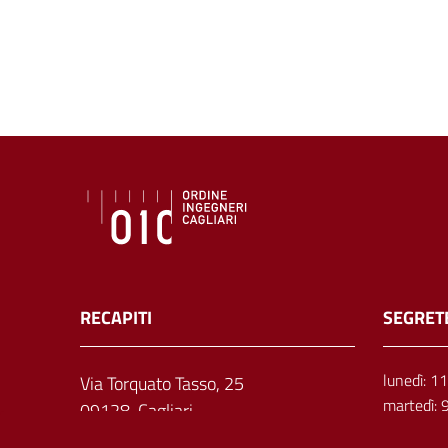
RECAPITI
SEGRET
lunedì: 1
Via Torquato Tasso, 25
martedì: 
09128, Cagliari
mercoledì