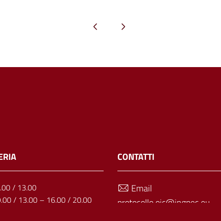
Pagina precedente
Pagina successiva
ERIA
CONTATTI
1.00 / 13.00
Email
9.00 / 13.00 – 16.00 / 20.00
protocollo.oic@ingpec.eu
: 9.00 / 13.00