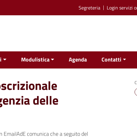
Segreteria
Login servizi o
i
Modulistica
Agenda
Contatti
oscrizionale
C
genzia delle
n EmailAdE comunica che a seguito del