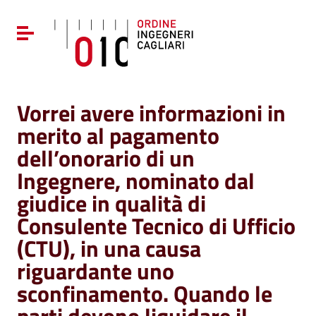
Vai ai contenuti
Vai al menu di navigazione
Attiva / disattiva la navigazione
Vai al footer
Vorrei avere informazioni in
merito al pagamento
dell’onorario di un
Ingegnere, nominato dal
giudice in qualità di
Consulente Tecnico di Ufficio
(CTU), in una causa
riguardante uno
sconfinamento. Quando le