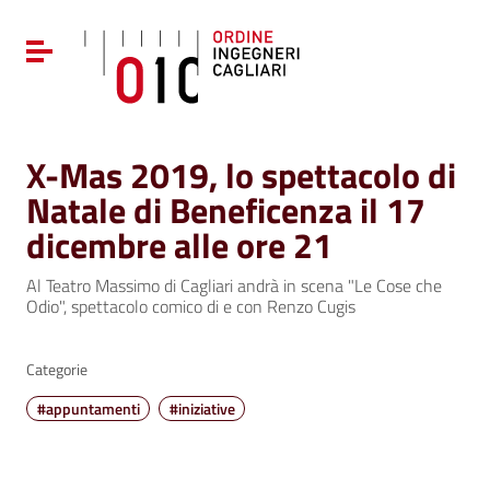
Vai ai contenuti
Vai al menu di navigazione
Attiva / disattiva la navigazione
Vai al footer
X-Mas 2019, lo spettacolo di
Natale di Beneficenza il 17
dicembre alle ore 21
Al Teatro Massimo di Cagliari andrà in scena "Le Cose che
Odio", spettacolo comico di e con Renzo Cugis
Categorie
#appuntamenti
#iniziative