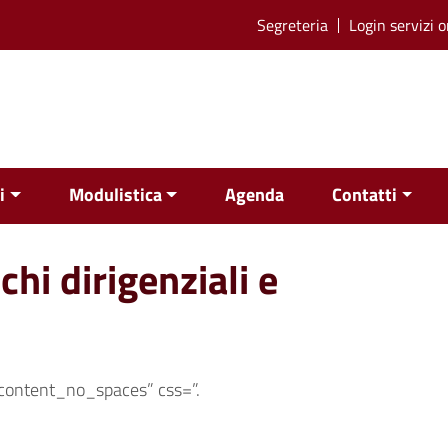
Segreteria
Login servizi o
i
Modulistica
Agenda
Contatti
ichi dirigenziali e
content_no_spaces” css=”.