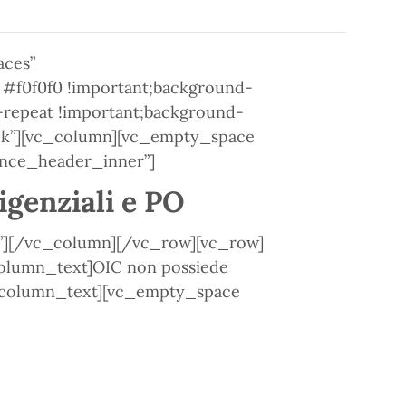
aces”
 #f0f0f0 !important;background-
o-repeat !important;background-
lock”][vc_column][vc_empty_space
ance_header_inner”]
rigenziali e PO
”][/vc_column][/vc_row][vc_row]
olumn_text]OIC non possiede
/vc_column_text][vc_empty_space