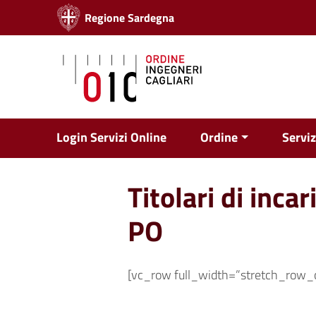
Vai ai contenuti
Regione Sardegna
Vai al menu di navigazione
Vai al footer
Login Servizi Online
Ordine
Serviz
Titolari di incar
PO
[vc_row full_width=”stretch_row_