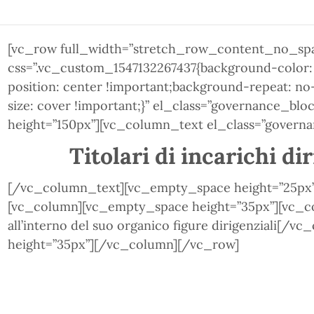
[vc_row full_width=”stretch_row_content_no_sp
css=”.vc_custom_1547132267437{background-color:
position: center !important;background-repeat: n
size: cover !important;}” el_class=”governance_b
height=”150px”][vc_column_text el_class=”govern
Titolari di incarichi di
[/vc_column_text][vc_empty_space height=”25px
[vc_column][vc_empty_space height=”35px”][vc_c
all’interno del suo organico figure dirigenziali[
height=”35px”][/vc_column][/vc_row]