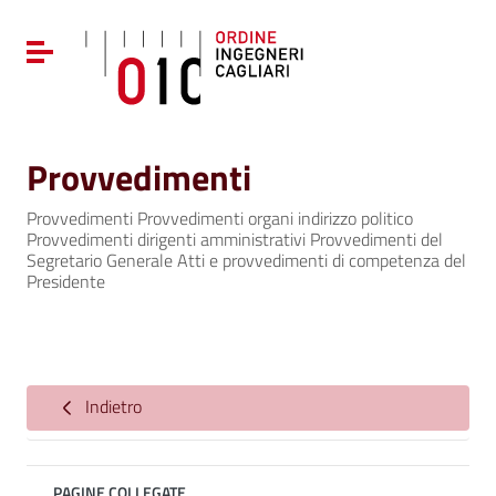
Vai ai contenuti
Vai al menu di navigazione
Attiva / disattiva la navigazione
Vai al footer
Provvedimenti
Provvedimenti Provvedimenti organi indirizzo politico
Provvedimenti dirigenti amministrativi Provvedimenti del
Segretario Generale Atti e provvedimenti di competenza del
Presidente
Indietro
PAGINE COLLEGATE