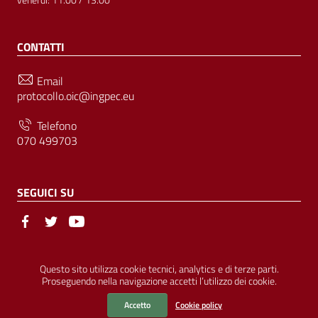
venerdì: 11.00 / 13.00
CONTATTI
Email
protocollo.oic@ingpec.eu
Telefono
070 499703
SEGUICI SU
Sezione Link Utili
© Ordine degli Ingegneri della Provincia di Cagliari | P.IVA
Questo sito utilizza cookie tecnici, analytics e di terze parti.
Proseguendo nella navigazione accetti l’utilizzo dei cookie.
00458800927 |
Amministrazione Trasparente
|
Pubblicità Legale
|
Privacy
|
Cookies
|
Accessibilità
Accetto
Cookie policy