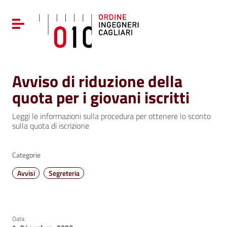
Vai ai contenuti
Vai al menu di navigazione
Attiva / disattiva la navigazione
Vai al footer
Avviso di riduzione della
quota per i giovani iscritti
Leggi le informazioni sulla procedura per ottenere lo sconto
sulla quota di iscrizione
Categorie
Avvisi
Segreteria
Data: