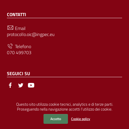
CONTATTI
Email
protocollo.oic@ingpec.eu
Telefono
070 499703
SEGUICI SU
Sezione Link Utili
© Ordine degli Ingegneri della Provincia di Cagliari | P.IVA
Questo sito utilizza cookie tecnici, analytics e di terze parti.
Proseguendo nella navigazione accetti l’utilizzo dei cookie.
00458800927 |
Amministrazione Trasparente
|
Pubblicità Legale
|
Privacy
|
Cookies
|
Accessibilità
Accetto
Cookie policy