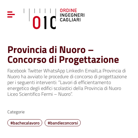
Vai ai contenuti
Vai al menu di navigazione
Attiva / disattiva la navigazione
Vai al footer
Provincia di Nuoro –
Concorso di Progettazione
Facebook Twitter WhatsApp LinkedIn EmailLa Provincia di
Nuoro ha avviato le procedure di concorso di progettazione
per i seguenti interventi: “Lavori di efficientamento
energetico degli edifici scolastici della Provincia di Nuoro
Liceo Scientifico Fermi – Nuoro”.
Categorie
#bachecalavoro
#bandieconcorsi