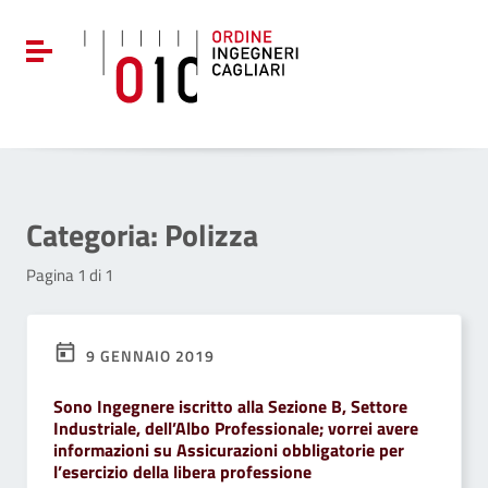
Vai ai contenuti
Vai al menu di navigazione
Attiva / disattiva la navigazione
Vai al footer
Categoria:
Polizza
Pagina 1 di 1
9 GENNAIO 2019
Sono Ingegnere iscritto alla Sezione B, Settore
Industriale, dell’Albo Professionale; vorrei avere
informazioni su Assicurazioni obbligatorie per
l’esercizio della libera professione