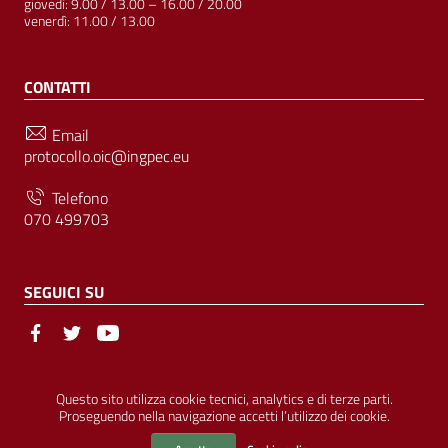
giovedì: 9.00 / 13.00 – 16.00 / 20.00
venerdì: 11.00 / 13.00
CONTATTI
Email
protocollo.oic@ingpec.eu
Telefono
070 499703
SEGUICI SU
Sezione Link Utili
© Ordine degli Ingegneri della Provincia di Cagliari | P.IVA
Questo sito utilizza cookie tecnici, analytics e di terze parti.
Proseguendo nella navigazione accetti l’utilizzo dei cookie.
00458800927 |
Amministrazione Trasparente
|
Pubblicità Legale
|
Privacy
|
Cookies
|
Accessibilità