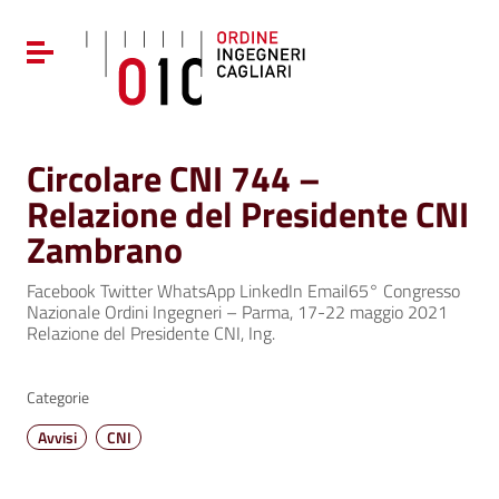
Vai ai contenuti
Vai al menu di navigazione
Attiva / disattiva la navigazione
Vai al footer
Circolare CNI 744 –
Relazione del Presidente CNI
Zambrano
Facebook Twitter WhatsApp LinkedIn Email65° Congresso
Nazionale Ordini Ingegneri – Parma, 17-22 maggio 2021
Relazione del Presidente CNI, Ing.
Categorie
Avvisi
CNI