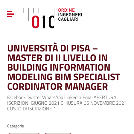
Vai ai contenuti
Vai al menu di navigazione
Attiva / disattiva la navigazione
Vai al footer
UNIVERSITÀ DI PISA –
MASTER DI II LIVELLO IN
BUILDING INFORMATION
MODELING BIM SPECIALIST
CORDINATOR MANAGER
Facebook Twitter WhatsApp LinkedIn EmailAPERTURA
ISCRIZIONI GIUGNO 2021 CHIUSURA 05 NOVEMBRE 2021
COSTO DI ISCRIZIONE 1.
Categorie