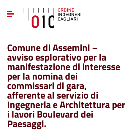
Vai ai contenuti
Vai al menu di navigazione
Attiva / disattiva la navigazione
Vai al footer
Comune di Assemini –
avviso esplorativo per la
manifestazione di interesse
per la nomina dei
commissari di gara,
afferente al servizio di
Ingegneria e Architettura per
i lavori Boulevard dei
Paesaggi.