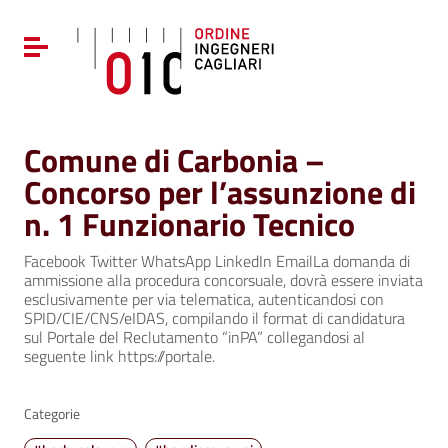
Vai ai contenuti
Vai al menu di navigazione
Attiva / disattiva la navigazione
Vai al footer
Comune di Carbonia –
Concorso per l’assunzione di
n. 1 Funzionario Tecnico
Facebook Twitter WhatsApp LinkedIn EmailLa domanda di
ammissione alla procedura concorsuale, dovrà essere inviata
esclusivamente per via telematica, autenticandosi con
SPID/CIE/CNS/eIDAS, compilando il format di candidatura
sul Portale del Reclutamento “inPA” collegandosi al
seguente link https://portale.
Categorie