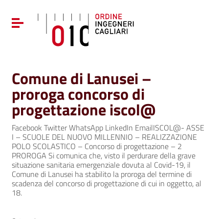
Vai ai contenuti
Vai al menu di navigazione
Attiva / disattiva la navigazione
Vai al footer
Comune di Lanusei –
proroga concorso di
progettazione iscol@
Facebook Twitter WhatsApp LinkedIn EmailISCOL@- ASSE
I – SCUOLE DEL NUOVO MILLENNIO – REALIZZAZIONE
POLO SCOLASTICO – Concorso di progettazione – 2
PROROGA Si comunica che, visto il perdurare della grave
situazione sanitaria emergenziale dovuta al Covid-19, il
Comune di Lanusei ha stabilito la proroga del termine di
scadenza del concorso di progettazione di cui in oggetto, al
18.