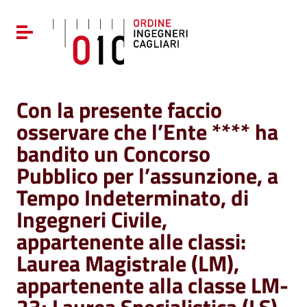
Vai ai contenuti
Vai al menu di navigazione
Attiva / disattiva la navigazione
Vai al footer
Con la presente faccio
osservare che l’Ente **** ha
bandito un Concorso
Pubblico per l’assunzione, a
Tempo Indeterminato, di
Ingegneri Civile,
appartenente alle classi:
Laurea Magistrale (LM),
appartenente alla classe LM-