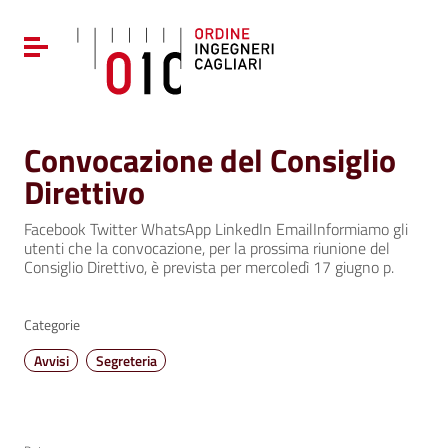
Vai ai contenuti
Vai al menu di navigazione
Attiva / disattiva la navigazione
Vai al footer
Convocazione del Consiglio
Direttivo
Facebook Twitter WhatsApp LinkedIn EmailInformiamo gli
utenti che la convocazione, per la prossima riunione del
Consiglio Direttivo, è prevista per mercoledì 17 giugno p.
Categorie
Avvisi
Segreteria