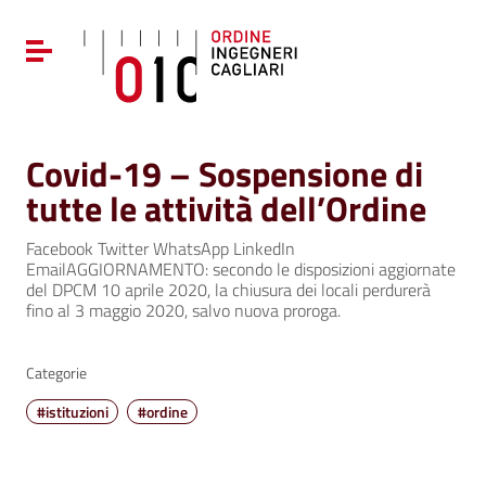
Vai ai contenuti
Vai al menu di navigazione
Attiva / disattiva la navigazione
Vai al footer
Covid-19 – Sospensione di
tutte le attività dell’Ordine
Facebook Twitter WhatsApp LinkedIn
EmailAGGIORNAMENTO: secondo le disposizioni aggiornate
del DPCM 10 aprile 2020, la chiusura dei locali perdurerà
fino al 3 maggio 2020, salvo nuova proroga.
Categorie
#istituzioni
#ordine