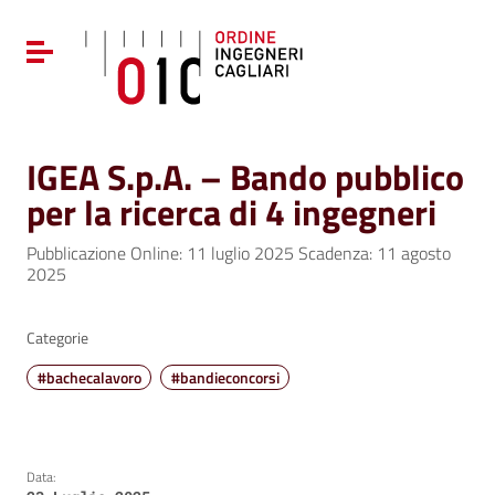
Vai ai contenuti
Vai al menu di navigazione
Attiva / disattiva la navigazione
Vai al footer
IGEA S.p.A. – Bando pubblico
per la ricerca di 4 ingegneri
Pubblicazione Online: 11 luglio 2025 Scadenza: 11 agosto
2025
Categorie
#bachecalavoro
#bandieconcorsi
Data: