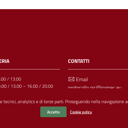
ERIA
CONTATTI
1.00 / 13.00
Email
9.00 / 13.00 – 16.00 / 20.00
protocollo.oic@ingpec.eu
: 9.00 / 13.00
Telefono
9.00 / 13.00 – 16.00 / 20.00
e tecnici, analytics e di terze parti. Proseguendo nella navigazione acc
11.00 / 13.00
070 499703
Accetto
Cookie policy