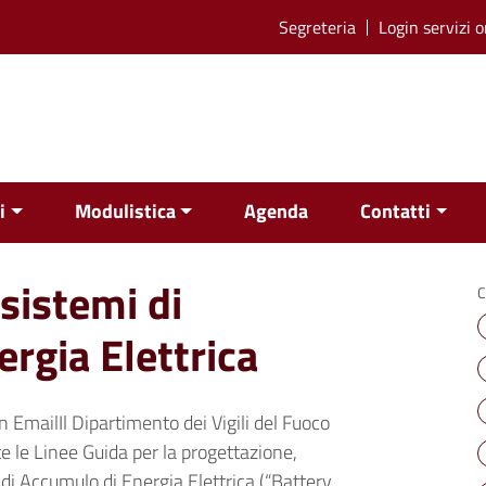
Segreteria
Login servizi o
i
Modulistica
Agenda
Contatti
 sistemi di
C
rgia Elettrica
EmailIl Dipartimento dei Vigili del Fuoco
le Linee Guida per la progettazione,
i di Accumulo di Energia Elettrica (“Battery