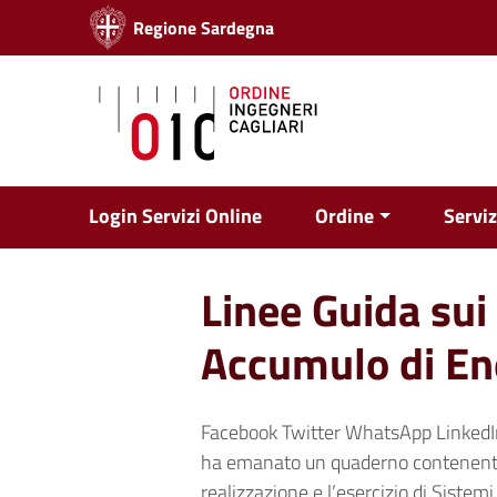
Vai ai contenuti
Regione Sardegna
Vai al menu di navigazione
Vai al footer
Login Servizi Online
Ordine
Serviz
Linee Guida sui
Accumulo di Ene
Facebook Twitter WhatsApp LinkedIn 
ha emanato un quaderno contenente 
realizzazione e l’esercizio di Sistem