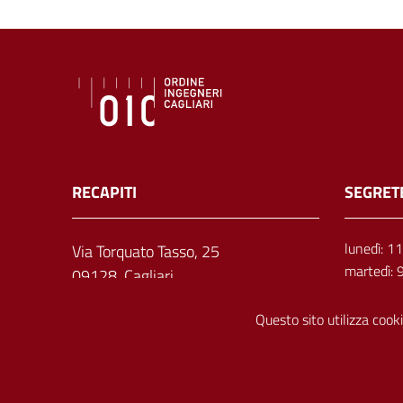
RECAPITI
SEGRET
lunedì: 1
Via Torquato Tasso, 25
martedì: 
09128, Cagliari
mercoledì
giovedì: 
Questo sito utilizza cooki
venerdì: 