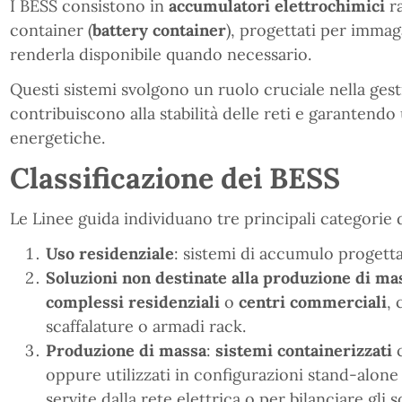
I BESS consistono in
accumulatori elettrochimici
ra
container (
battery container
), progettati per immag
renderla disponibile quando necessario.
Questi sistemi svolgono un ruolo cruciale nella gest
contribuiscono alla stabilità delle reti e garantendo 
energetiche.
Classificazione dei BESS
Le Linee guida individuano tre principali categorie 
Uso residenziale
: sistemi di accumulo progetta
Soluzioni non destinate alla produzione di ma
complessi residenziali
o
centri commerciali
, 
scaffalature o armadi rack.
Produzione di massa
:
sistemi containerizzati
c
oppure utilizzati in configurazioni stand-alone
servite dalla rete elettrica o per bilanciare gli sq