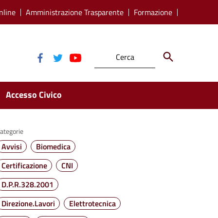
nline
Amministrazione Trasparente
Formazione
Accesso Civico
ategorie
Avvisi
Biomedica
Certificazione
CNI
D.P.R.328.2001
Direzione.Lavori
Elettrotecnica