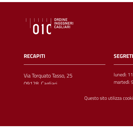
RECAPITI
SEGRET
lunedì: 1
Via Torquato Tasso, 25
martedì: 
09128, Cagliari
mercoledì
giovedì: 
Questo sito utilizza cooki
venerdì: 