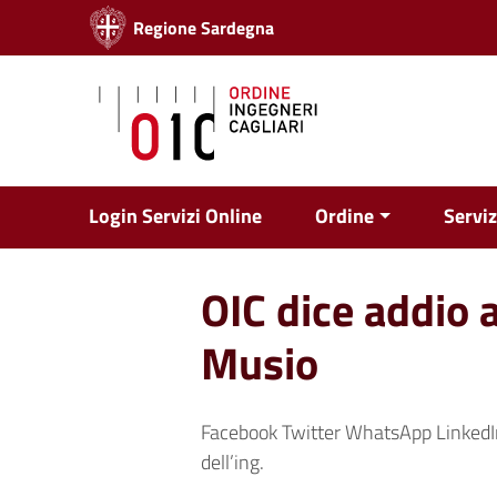
Vai ai contenuti
Regione Sardegna
Vai al menu di navigazione
Vai al footer
Login Servizi Online
Ordine
Serviz
OIC dice addio 
Musio
Facebook Twitter WhatsApp LinkedI
dell’ing.