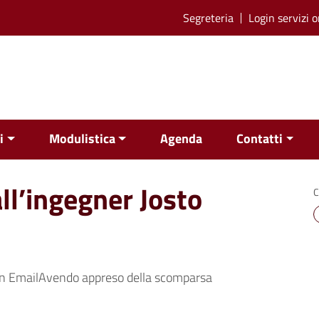
Segreteria
Login servizi o
i
Modulistica
Agenda
Contatti
all’ingegner Josto
C
n EmailAvendo appreso della scomparsa