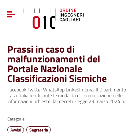
Vai ai contenuti
Vai al menu di navigazione
Attiva / disattiva la navigazione
Vai al footer
Prassi in caso di
malfunzionamenti del
Portale Nazionale
Classificazioni Sismiche
Facebook Twitter WhatsApp LinkedIn EmailIl Dipartimento
Casa Italia rende note le modalità di comunicazione delle
informazioni richieste dal decreto-legge 29 marzo 2024 n.
Categorie
Avvisi
Segreteria