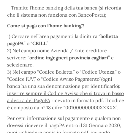
– Tramite l’home banking della tua banca (si ricorda
che il sistema non funziona con BancoPosta);
Come si paga con l’home banking?
1) Cercare nell’area pagamenti la dicitura “
bolletta
pagoPA
” o “
CBILL
”;
2) Nel campo nome Azienda / Ente creditore
scrivere: “
ordine ingegneri provincia cagliari
” e
selezionare;
3) Nel campo “Codice Bolletta,” o “Codice Utenza,” o
“Codice IUV,” o “Codice Avviso Pagamento”(ogni
banca ha una sua denominazione per identificarlo):
inserire sempre il Codice Avviso che si trova in basso
a destra del PagoPA
ricevuto in formato pdf. Il codice
è composto da n° 18 cifre:“001000000000XXXXX”.
Per ogni informazione sul pagamento e qualora non
dovessi ricevere il pagoPA entro il 31 Gennaio 2020,
puoi richiedere copia in formato pdf, inviando