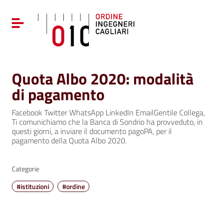
Vai ai contenuti
Vai al menu di navigazione
Attiva / disattiva la navigazione
Vai al footer
Quota Albo 2020: modalità
di pagamento
Facebook Twitter WhatsApp LinkedIn EmailGentile Collega,
Ti comunichiamo che la Banca di Sondrio ha provveduto, in
questi giorni, a inviare il documento pagoPA, per il
pagamento della Quota Albo 2020.
Categorie
#istituzioni
#ordine