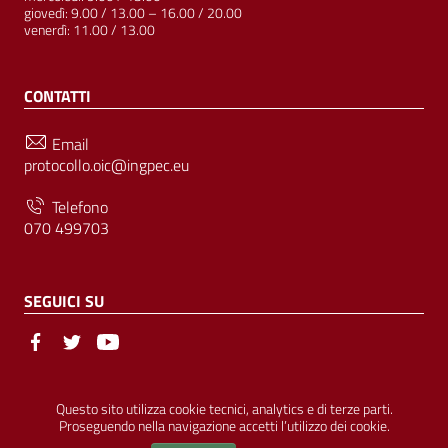
giovedì: 9.00 / 13.00 – 16.00 / 20.00
venerdì: 11.00 / 13.00
CONTATTI
Email
protocollo.oic@ingpec.eu
Telefono
070 499703
SEGUICI SU
Sezione Link Utili
© Ordine degli Ingegneri della Provincia di Cagliari | P.IVA
Questo sito utilizza cookie tecnici, analytics e di terze parti.
Proseguendo nella navigazione accetti l’utilizzo dei cookie.
00458800927 |
Amministrazione Trasparente
|
Pubblicità Legale
|