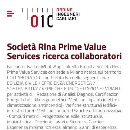
Vai ai contenuti
Vai al menu di navigazione
Attiva / disattiva la navigazione
Vai al footer
Società Rina Prime Value
Services ricerca collaboratori
Facebook Twitter WhatsApp LinkedIn EmailLa Società Rina
Prime Value Services con sede a Milano ricerca sul territorio
COLLABORATORI con Partita Iva nelle seguenti aree –
EDILIZIA CIVILE / EFFICIENZA ENERGETICA /
SOSTENIBILITA’ / VERIFICHE E PROGETTAZIONE IMPIANTI
per attività di: · Redazione di Analisi, Diagnosi, Certificazioni
Energetiche · Rilievi geometrici · Verifiche impianti (elettrici,
climatizzazione, antincendio) · Verifiche strutturali (edifici-
infrastrutture) · Verifiche cantieri · Pratiche edili autorizzative
· Computi metrici · Progettazione edile, strutturale,
impiantistica · Direzione Lavori e Sicurezza Cantieri
Esperienza minima richiesta: almeno 5 anni di esperienza,