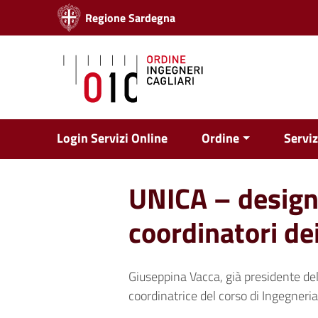
Vai ai contenuti
Regione Sardegna
Vai al menu di navigazione
Vai al footer
Login Servizi Online
Ordine
Serviz
UNICA – designat
coordinatori de
Giuseppina Vacca, già presidente de
coordinatrice del corso di Ingegneria 