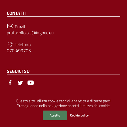
CONTATTI
Email
protocollo.oic@ingpec.eu
Telefono
070 499703
SEGUICI SU
Sezione Link Utili
© Ordine degli Ingegneri della Provincia di Cagliari | P.IVA
Questo sito utilizza cookie tecnici, analytics e di terze parti.
Proseguendo nella navigazione accetti l’utilizzo dei cookie.
00458800927 |
Amministrazione Trasparente
|
Pubblicità Legale
|
Privacy
|
Cookies
|
Accessibilità
Accetto
Cookie policy