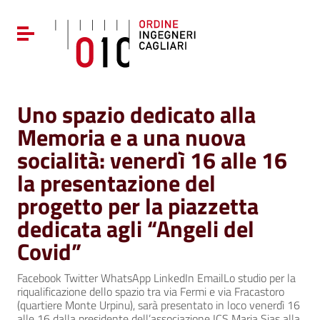
Vai ai contenuti
Vai al menu di navigazione
Attiva / disattiva la navigazione
Vai al footer
Uno spazio dedicato alla
Memoria e a una nuova
socialità: venerdì 16 alle 16
la presentazione del
progetto per la piazzetta
dedicata agli “Angeli del
Covid”
Facebook Twitter WhatsApp LinkedIn EmailLo studio per la
riqualificazione dello spazio tra via Fermi e via Fracastoro
(quartiere Monte Urpinu), sarà presentato in loco venerdì 16
alle 16 dalla presidente dell’associazione ICS Maria Sias alla