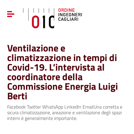
Vai ai contenuti
Vai al menu di navigazione
Attiva / disattiva la navigazione
Vai al footer
Ventilazione e
climatizzazione in tempi di
Covid-19. L’intervista al
coordinatore della
Commissione Energia Luigi
Berti
Facebook Twitter WhatsApp LinkedIn EmailUna corretta e
sicura climatizzazione, areazione e ventilazione degli spazi
interni è generalmente importante.