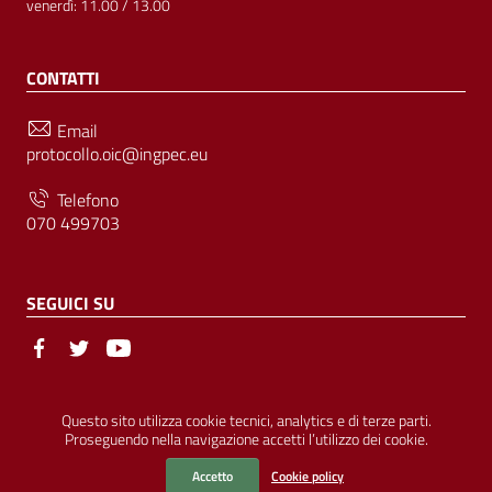
venerdì: 11.00 / 13.00
CONTATTI
Email
protocollo.oic@ingpec.eu
Telefono
070 499703
SEGUICI SU
Sezione Link Utili
© Ordine degli Ingegneri della Provincia di Cagliari | P.IVA
Questo sito utilizza cookie tecnici, analytics e di terze parti.
Proseguendo nella navigazione accetti l’utilizzo dei cookie.
00458800927 |
Amministrazione Trasparente
|
Pubblicità Legale
|
Privacy
|
Cookies
|
Accessibilità
Accetto
Cookie policy