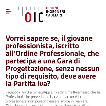
Vai ai contenuti
Vai al menu di navigazione
Attiva / disattiva la navigazione
Vai al footer
Vorrei sapere se, il giovane
professionista, iscritto
all’Ordine Professionale, che
partecipa a una Gara di
Progettazione, senza nessun
tipo di requisito, deve avere
la Partita Iva?
Facebook Twitter WhatsApp LinkedIn EmailPremesso che le
Professioni, che prevedono l’iscrizione ad un Albo
professionale, non possono essere svolte in maniera
Occasionale, ma esclusivamente con il possesso di una