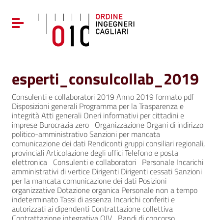
Vai ai contenuti
Vai al menu di navigazione
Attiva / disattiva la navigazione
Vai al footer
esperti_consulcollab_2019
Consulenti e collaboratori 2019 Anno 2019 formato pdf
Disposizioni generali Programma per la Trasparenza e
integrità Atti generali Oneri informativi per cittadini e
imprese Burocrazia zero Organizzazione Organi di indirizzo
politico-amministrativo Sanzioni per mancata
comunicazione dei dati Rendiconti gruppi consiliari regionali,
provinciali Articolazione degli uffici Telefono e posta
elettronica Consulenti e collaboratori Personale Incarichi
amministrativi di vertice Dirigenti Dirigenti cessati Sanzioni
per la mancata comunicazione dei dati Posizioni
organizzative Dotazione organica Personale non a tempo
indeterminato Tassi di assenza Incarichi conferiti e
autorizzati ai dipendenti Contrattazione collettiva
Contrattazione integrativa OIV Bandi di concorso