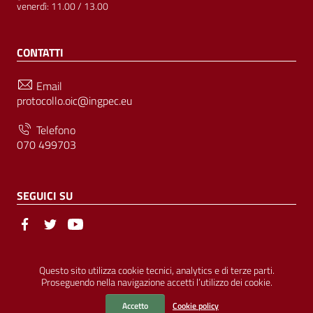
venerdì: 11.00 / 13.00
CONTATTI
Email
protocollo.oic@ingpec.eu
Telefono
070 499703
SEGUICI SU
Sezione Link Utili
© Ordine degli Ingegneri della Provincia di Cagliari | P.IVA
Questo sito utilizza cookie tecnici, analytics e di terze parti.
Proseguendo nella navigazione accetti l’utilizzo dei cookie.
00458800927 |
Amministrazione Trasparente
|
Pubblicità Legale
|
Privacy
|
Cookies
|
Accessibilità
Accetto
Cookie policy