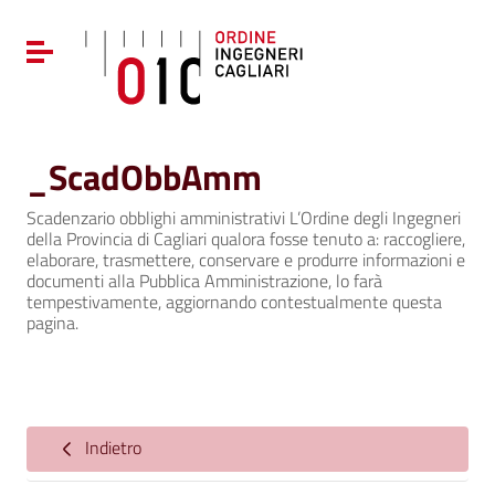
Vai ai contenuti
Vai al menu di navigazione
Attiva / disattiva la navigazione
Vai al footer
_ScadObbAmm
Scadenzario obblighi amministrativi L’Ordine degli Ingegneri
della Provincia di Cagliari qualora fosse tenuto a: raccogliere,
elaborare, trasmettere, conservare e produrre informazioni e
documenti alla Pubblica Amministrazione, lo farà
tempestivamente, aggiornando contestualmente questa
pagina.
Indietro