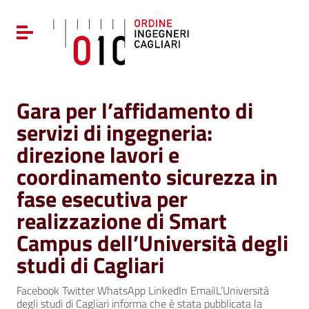
Vai ai contenuti
Vai al menu di navigazione
Attiva / disattiva la navigazione
Vai al footer
Gara per l’affidamento di
servizi di ingegneria:
direzione lavori e
coordinamento sicurezza in
fase esecutiva per
realizzazione di Smart
Campus dell’Università degli
studi di Cagliari
Facebook Twitter WhatsApp LinkedIn EmailL’Università
degli studi di Cagliari informa che è stata pubblicata la