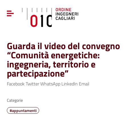
Vai ai contenuti
Vai al menu di navigazione
Attiva / disattiva la navigazione
Vai al footer
Guarda il video del convegno
“Comunità energetiche:
ingegneria, territorio e
partecipazione”
Facebook Twitter WhatsApp LinkedIn Email
Categorie
#appuntamenti