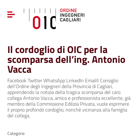
Vai ai contenuti
Vai al menu di navigazione
Attiva / disattiva la navigazione
Vai al footer
Il cordoglio di OIC per la
scomparsa dell’ing. Antonio
Vacca
Facebook Twitter WhatsApp LinkedIn EmailIl Consiglio
dell’Ordine degli Ingegneri della Provincia di Cagliari,
apprendendo la notizia della tragica scomparsa del caro
collega Antonio Vacca, amico e professionista eccellente, già
membro della Commissione Edilizia Privata, vuole esprimere
il proprio profondo cordoglio, nonché vicinanza alla famiglia
del collega.
Categorie