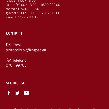
lunedì: 11.00 / 13.00
martedì: 9.00 / 13.00 – 16.00 / 20.00
mercoledì: 9.00 / 13.00
giovedì: 9.00 / 13.00 – 16.00 / 20.00
venerdì: 11.00 / 13.00
CONTATTI
Email
protocollo.oic@ingpec.eu
Telefono
070 499703
SEGUICI SU
Sezione Link Utili
© Ordine degli Ingegneri della Provincia di Cagliari | P.IVA