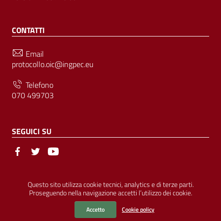
CONTATTI
Email
protocollo.oic@ingpec.eu
Telefono
070 499703
SEGUICI SU
Sezione Link Utili
© Ordine degli Ingegneri della Provincia di Cagliari | P.IVA
Questo sito utilizza cookie tecnici, analytics e di terze parti.
Proseguendo nella navigazione accetti l’utilizzo dei cookie.
00458800927 |
Amministrazione Trasparente
|
Pubblicità Legale
|
Privacy
|
Cookies
|
Accessibilità
Accetto
Cookie policy