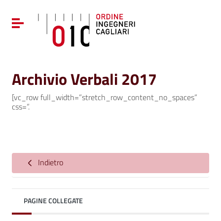
Vai ai contenuti
Vai al menu di navigazione
Attiva / disattiva la navigazione
Vai al footer
Archivio Verbali 2017
[vc_row full_width=”stretch_row_content_no_spaces”
css=”.
Indietro
PAGINE COLLEGATE