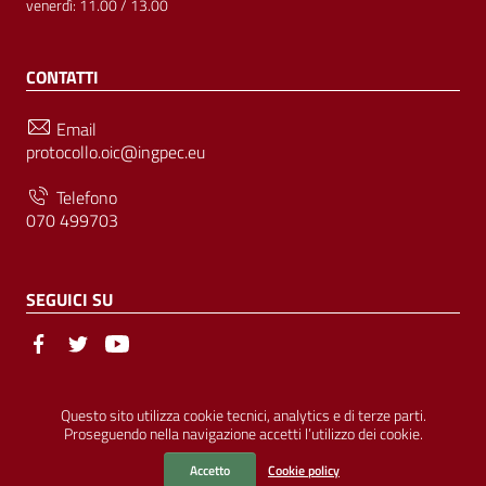
venerdì: 11.00 / 13.00
CONTATTI
Email
protocollo.oic@ingpec.eu
Telefono
070 499703
SEGUICI SU
Sezione Link Utili
© Ordine degli Ingegneri della Provincia di Cagliari | P.IVA
Questo sito utilizza cookie tecnici, analytics e di terze parti.
Proseguendo nella navigazione accetti l’utilizzo dei cookie.
00458800927 |
Amministrazione Trasparente
|
Pubblicità Legale
|
Privacy
|
Cookies
|
Accessibilità
Accetto
Cookie policy