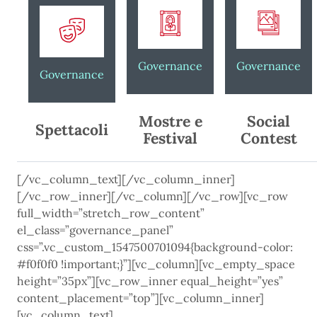
Governance
Governance
Governance
Mostre e
Social
Spettacoli
Festival
Contest
[/vc_column_text][/vc_column_inner]
[/vc_row_inner][/vc_column][/vc_row][vc_row
full_width=”stretch_row_content”
el_class=”governance_panel”
css=”.vc_custom_1547500701094{background-color:
#f0f0f0 !important;}”][vc_column][vc_empty_space
height=”35px”][vc_row_inner equal_height=”yes”
content_placement=”top”][vc_column_inner]
[vc_column_text]