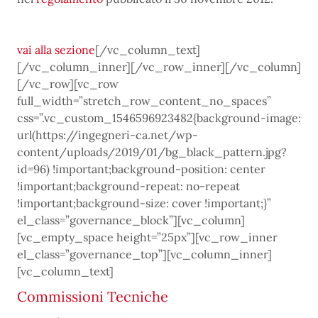
vai alla sezione
[/vc_column_text]
[/vc_column_inner][/vc_row_inner][/vc_column]
[/vc_row][vc_row
full_width=”stretch_row_content_no_spaces”
css=”.vc_custom_1546596923482{background-image:
url(https://ingegneri-ca.net/wp-
content/uploads/2019/01/bg_black_pattern.jpg?
id=96) !important;background-position: center
!important;background-repeat: no-repeat
!important;background-size: cover !important;}”
el_class=”governance_block”][vc_column]
[vc_empty_space height=”25px”][vc_row_inner
el_class=”governance_top”][vc_column_inner]
[vc_column_text]
Commissioni Tecniche