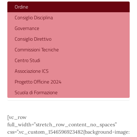
Ordine
Consiglio Disciplina
Governance
Consiglio Direttivo
Commissioni Tecniche
Centro Studi
Associazione ICS
Progetto Officine 2024
Scuola di Formazione
[vc_row
full_width=”stretch_row_content_no_spaces”
css=”.vc_custom_1546596923482{background-image: