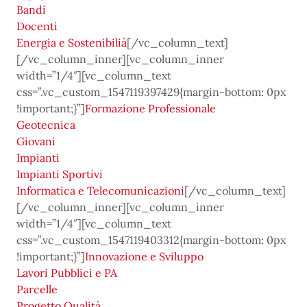
Bandi
Docenti
Energia e Sostenibilià
[/vc_column_text]
[/vc_column_inner][vc_column_inner
width=”1/4″][vc_column_text
css=”.vc_custom_1547119397429{margin-bottom: 0px
!important;}”]
Formazione Professionale
Geotecnica
Giovani
Impianti
Impianti Sportivi
Informatica e Telecomunicazioni
[/vc_column_text]
[/vc_column_inner][vc_column_inner
width=”1/4″][vc_column_text
css=”.vc_custom_1547119403312{margin-bottom: 0px
!important;}”]
Innovazione e Sviluppo
Lavori Pubblici e PA
Parcelle
Progetto Qualità