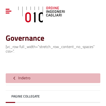
Vai ai contenuti
Vai al menu di navigazione
Attiva / disattiva la navigazione
Vai al footer
Governance
[vc_row full_width=”stretch_row_content_no_spaces”
css=”.
Indietro
PAGINE COLLEGATE